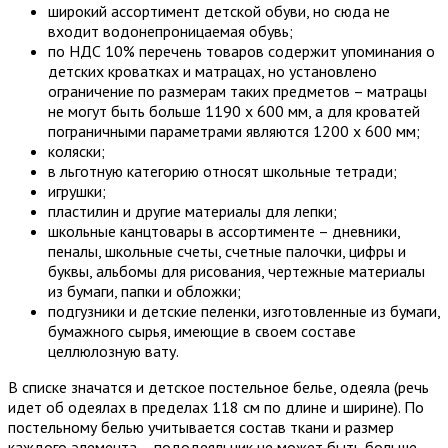
широкий ассортимент детской обуви, но сюда не
входит водонепроницаемая обувь;
по НДС 10% перечень товаров содержит упоминания о
детских кроватках и матрацах, но установлено
ограничение по размерам таких предметов – матрацы
не могут быть больше 1190 х 600 мм, а для кроватей
пограничными параметрами являются 1200 х 600 мм;
коляски;
в льготную категорию относят школьные тетради;
игрушки;
пластилин и другие материалы для лепки;
школьные канцтовары в ассортименте – дневники,
пеналы, школьные счеты, счетные палочки, цифры и
буквы, альбомы для рисования, чертежные материалы
из бумаги, папки и обложки;
подгузники и детские пеленки, изготовленные из бумаги,
бумажного сырья, имеющие в своем составе
целлюлозную вату.
В списке значатся и детское постельное белье, одеяла (речь
идет об одеялах в пределах 118 см по длине и ширине). По
постельному белью учитывается состав ткани и размер
каждого элемента – пододеяльник не может быть больше,