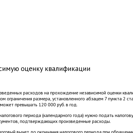
исимую оценку квалификации
зведенных расходов на прохождение независимой оценки квали
м ограничения размера, установленного абзацем 7 пункта 2 ст
может превышать 120 000 руб. в год.
 налогового периода (календарного года) нужно подать налогов
окументов, подтверждающих произведенные расходы.
логовый вычет до окончания налогового периода при обращени