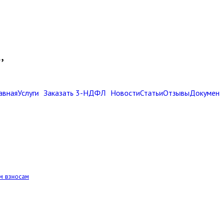
,
авная
Услуги
Заказать 3-НДФЛ
Новости
Статьи
Отзывы
Докумен
м взносам